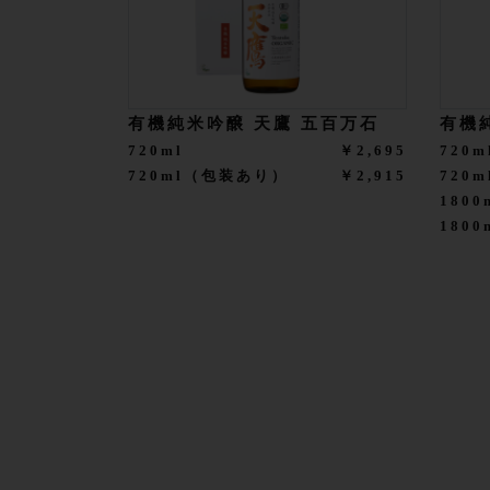
有機純米吟醸 天鷹 五百万石
有機
720ml
￥2,695
720m
720ml（包装あり）
￥2,915
720
1800
180