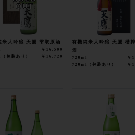
OUT
純米大吟醸 天鷹 雫取原酒
有機純米大吟醸 天鷹 槽
l
￥16,500
酒
ml（包装あり）
￥16,720
720ml
￥1
720ml（包装あり）
￥1