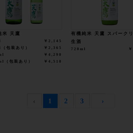
純米 天鷹
有機純米 天鷹 スパーク
l
￥2,145
生酒
ml（包装あり）
￥2,365
720ml
￥
ml
￥4,290
0ml（包装あり）
￥4,510
‹
1
2
3
›