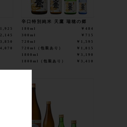
辛口特別純米 天鷹 瑞穂の郷
1,925
180ml
￥484
2,145
300ml
￥715
3,850
720ml
￥1,595
4,070
720ml（包装あり）
￥1,815
1800ml
￥3,190
1800ml（包装あり）
￥3,410