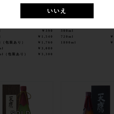
いいえ
 特別本醸造 天鷹 鷹の爪
辛口 特別本醸造 天鷹 生
l
￥390
300ml
l
￥1,540
720ml
￥
ml（包装あり）
￥1,760
1800ml
￥
ml
￥3,080
0ml（包装あり）
￥3,300
SOLD