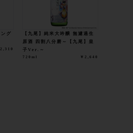
リング
【九尾】純米大吟醸 無濾過生
原酒 四割八分磨～【九尾】皇
2,310
子Ver.～
720ml
￥2,640