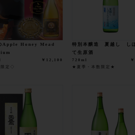
Apple Honey Mead
特別本醸造 夏越し し
mium
て生原酒
l
￥12,100
720ml
￥
数限定◇
★夏季・本数限定★