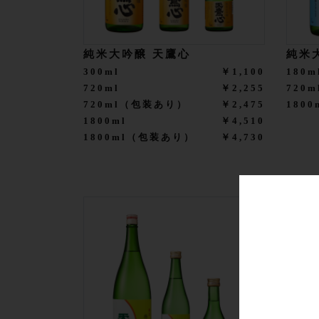
純米大吟醸 天鷹心
純米
300ml
￥1,100
180m
720ml
￥2,255
720m
720ml（包装あり）
￥2,475
1800
1800ml
￥4,510
1800ml（包装あり）
￥4,730