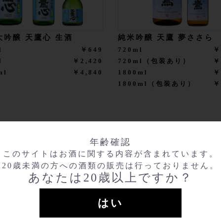
大吟醸 天鷹心 生酒
純米吟醸 天鷹 夢ささら
l
￥649
720ml
￥
l
￥2,420
720ml（包装あり）
￥
ml
￥4,840
1800ml
￥
1800ml（包装あり）
￥
年齢確認
このサイトはお酒に関する内容が含まれています。
20歳未満の方への酒類の販売は行っておりません。
あなたは20歳以上ですか？
はい