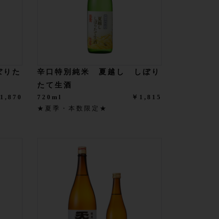
ぼりた
辛口特別純米 夏越し しぼり
たて生酒
1,870
720ml
￥1,815
★夏季・本数限定★