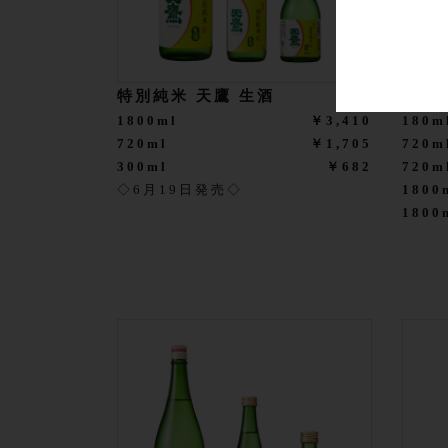
特別純米 天鷹 生酒
辛口
1800ml
￥3,410
180m
720ml
￥1,705
720m
300ml
￥682
720
◇6月19日発売◇
1800
180