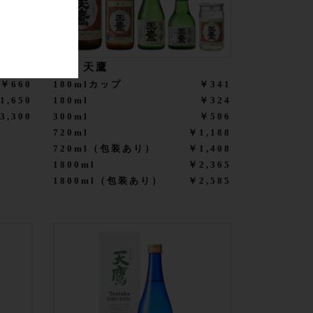
酒
旨辛 天鷹
￥660
180mlカップ
￥341
1,650
180ml
￥324
3,300
300ml
￥506
720ml
￥1,188
720ml（包装あり）
￥1,408
1800ml
￥2,365
1800ml（包装あり）
￥2,585