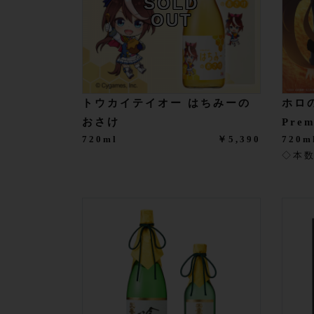
SOLD
OUT
トウカイテイオー はちみーの
ホロの
おさけ
Pre
720ml
￥5,390
720m
◇本