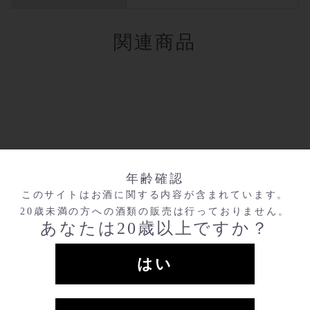
関連商品
この商品を購入した人は、こ
年齢確認
んな商品も購入しています
このサイトはお酒に関する内容が含まれています。
20歳未満の方への酒類の販売は行っておりません。
あなたは20歳以上ですか？
はい
SOLD