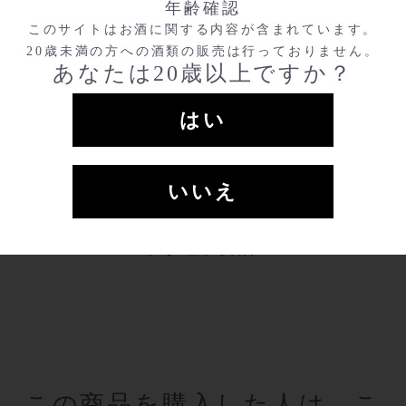
年齢確認
このサイトはお酒に関する内容が含まれています。
使用米
栃木県産夢ささら100％使用
20歳未満の方への酒類の販売は行っておりません。
あなたは20歳以上ですか？
原材料
米（国産）、米こうじ（国産
米）、醸造アルコール
はい
おいしいお召し上
冷やしてお召し上がりくださ
がり方
い。
いいえ
関連商品
この商品を購入した人は、こ