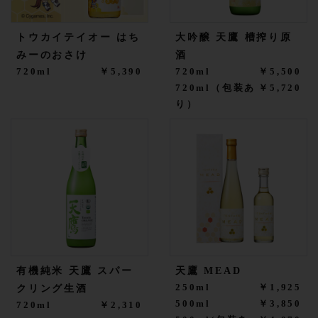
トウカイテイオー はち
大吟醸 天鷹 槽搾り原
みーのおさけ
酒
720ml
￥5,390
720ml
￥5,500
720ml（包装あ
￥5,720
り）
有機純米 天鷹 スパー
天鷹 MEAD
250ml
￥1,925
クリング生酒
500ml
￥3,850
720ml
￥2,310