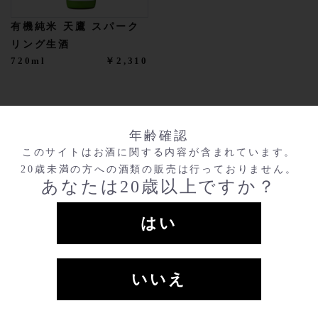
有機純米 天鷹 スパーク
リング生酒
720ml
￥2,310
年齢確認
このサイトはお酒に関する内容が含まれています。
20歳未満の方への酒類の販売は行っておりません。
あなたは20歳以上ですか？
はい
いいえ
〒324-0411
栃木県大田原市蛭畑2166