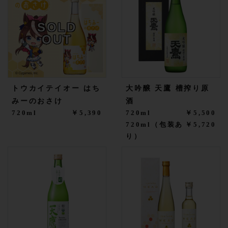
SOLD
OUT
トウカイテイオー はち
大吟醸 天鷹 槽搾り原
みーのおさけ
酒
720ml
￥5,390
720ml
￥5,500
720ml（包装あ
￥5,720
り）