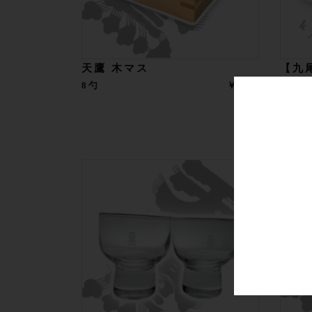
天鷹 木マス
【九
8勺
￥594
8勺