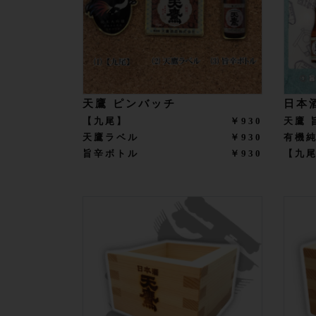
天鷹 ピンバッチ
日本
【九尾】
￥930
天鷹 
天鷹ラベル
￥930
有機
旨辛ボトル
￥930
【九