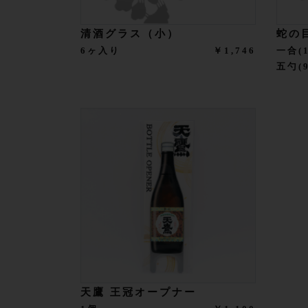
清酒グラス（小）
蛇の
6ヶ入り
￥1,746
一合(1
五勺(9
天鷹 王冠オープナー