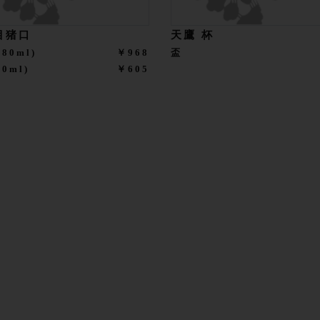
目猪口
天鷹 杯
80ml)
￥968
盃
0ml)
￥605