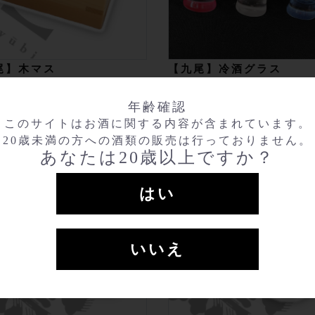
尾】木マス
【九尾】冷酒グラス
￥594
赤
白
年齢確認
青
このサイトはお酒に関する内容が含まれています。
20歳未満の方への酒類の販売は行っておりません。
あなたは20歳以上ですか？
はい
いいえ