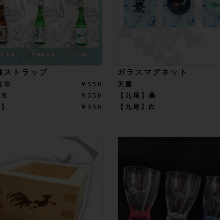
酒ストラップ
ガラスマグネット
旨辛
￥550
天鷹
純米
￥550
【九尾】黒
尾】
￥550
【九尾】白