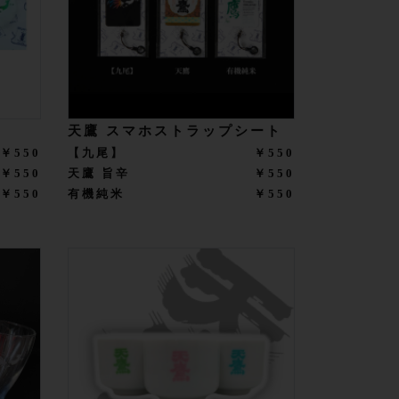
天鷹 スマホストラップシート
￥550
【九尾】
￥550
￥550
天鷹 旨辛
￥550
￥550
有機純米
￥550