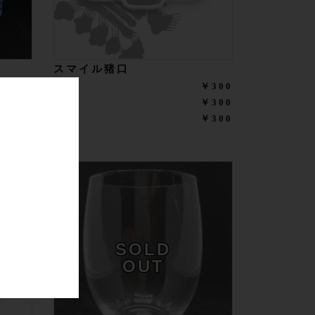
スマイル猪口
￥990
赤
￥300
￥990
青
￥300
￥990
緑
￥300
SOLD
OUT