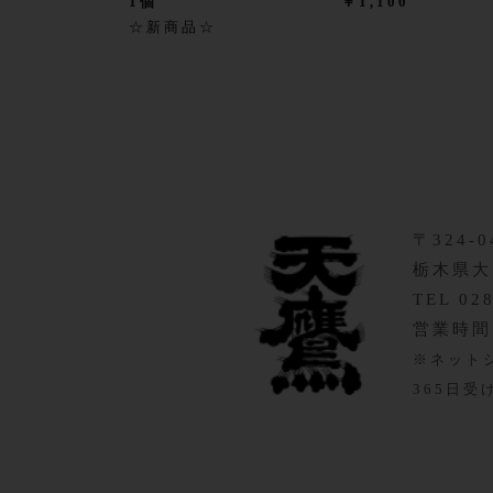
1個
￥1,100
☆新商品☆
〒324-0
栃木県大
TEL 02
営業時間 9
※ネット
365日