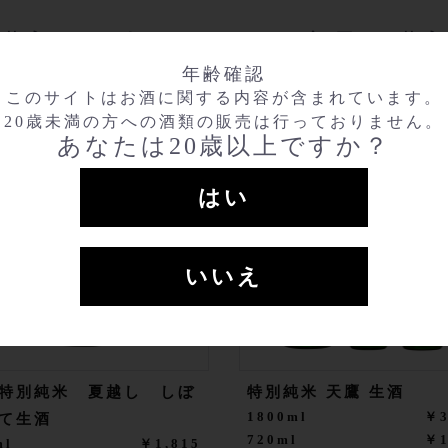
購入した人は、こんな商品も購
年齢確認
このサイトはお酒に関する内容が含まれています。
20歳未満の方への酒類の販売は行っておりません。
あなたは20歳以上ですか？
はい
いいえ
特別純米 夏越し しぼ
特別純米 天鷹 生酒
1800ml
￥3
て生酒
720ml
￥1
ml
￥1,815