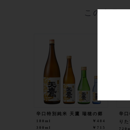
この商品を
辛口特別純米 天鷹 瑞穂の郷
辛口
180ml
￥484
りた
300ml
￥715
720