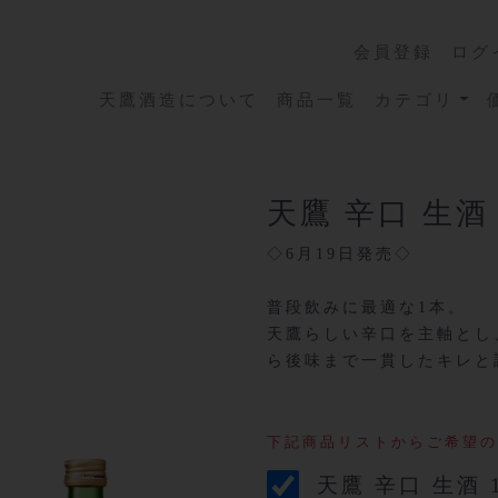
会員登録
ログ
天鷹酒造について
商品一覧
カテゴリ
天鷹 辛口 生酒
◇6月19日発売◇
普段飲みに最適な1本。
天鷹らしい辛口を主軸とし
ら後味まで一貫したキレと
下記商品リストからご希望の
天鷹 辛口 生酒 1