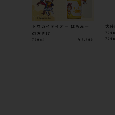
トウカイテイオー はちみー
大吟
720
のおさけ
72
720ml
￥5,390