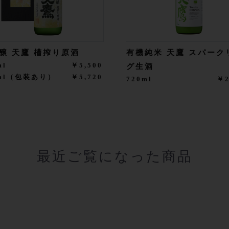
醸 天鷹 槽搾り原酒
有機純米 天鷹 スパーク
ml
￥5,500
グ生酒
0ml（包装あり）
￥5,720
720ml
￥2
最近ご覧になった商品