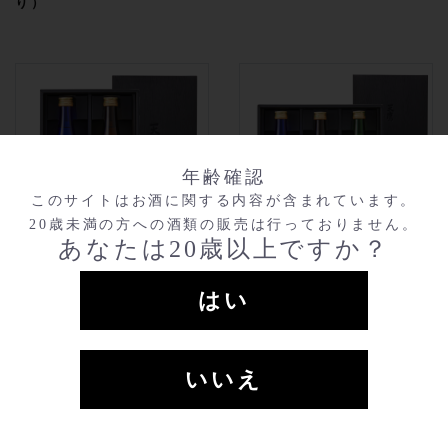
り）
年齢確認
このサイトはお酒に関する内容が含まれています。
20歳未満の方への酒類の販売は行っておりません。
あなたは20歳以上ですか？
＜有機＞純米大吟醸・純
有機日本酒飲み比べギフ
米吟醸ギフトセット
トセット
はい
720ml
￥6,765
720ml
￥9,020
いいえ