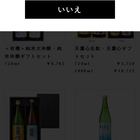
いいえ
＜有機＞純米大吟醸・純
天鷹心生酛・天鷹心ギフ
米吟醸ギフトセット
トセット
720ml
￥6,765
720ml
￥5,720
1800ml
￥10,725