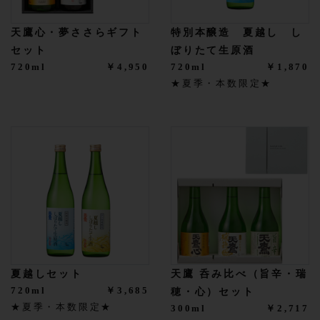
天鷹心・夢ささらギフト
特別本醸造 夏越し し
セット
ぼりたて生原酒
720ml
￥4,950
720ml
￥1,870
★夏季・本数限定★
夏越しセット
天鷹 呑み比べ（旨辛・瑞
720ml
￥3,685
穂・心）セット
★夏季・本数限定★
300ml
￥2,717