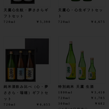
天鷹心生酛・夢ささらギ
天鷹心・心生ギフトセッ
フトセット
ト
720ml
￥5,390
720ml
￥4,675
純米酒飲み比べ（心・夢
特別純米 天鷹 生酒
1800ml
￥3,410
ささら・瑞穂）ギフトセ
720ml
￥1,705
ット
300ml
￥682
720ml
￥6,655