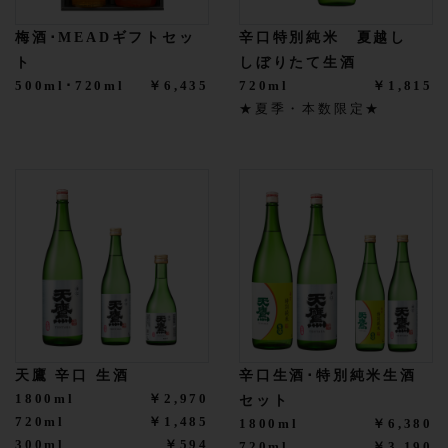
梅酒･MEADギフトセッ
辛口特別純米 夏越し
ト
しぼりたて生酒
500ml･720ml
￥6,435
720ml
￥1,815
★夏季・本数限定★
天鷹 辛口 生酒
辛口生酒･特別純米生酒
1800ml
￥2,970
セット
720ml
￥1,485
1800ml
￥6,380
300ml
￥594
720ml
￥3,190