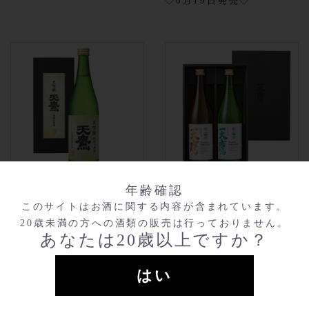
◇6月19日発売◇
大吟醸 天鷹 槽搾り原酒
＜有機＞純米吟醸・純米
年齢確認
720ml
￥5,500
ギフトセット
このサイトはお酒に関する内容が含まれています。
720ml（包装あ
￥5,720
720ml
￥5,610
20歳未満の方への酒類の販売は行っておりません。
り）
あなたは20歳以上ですか？
はい