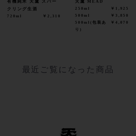
有機純米 天鷹 スパー
天鷹 MEAD
250ml
￥1,925
クリング生酒
500ml
￥3,850
720ml
￥2,310
500ml(包装あ
￥4,070
り)
最近ご覧になった商品