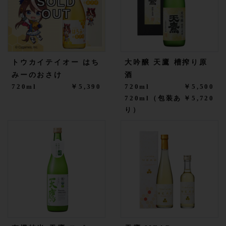
SOLD
OUT
トウカイテイオー はち
大吟醸 天鷹 槽搾り原
みーのおさけ
酒
720ml
￥5,390
720ml
￥5,500
720ml（包装あ
￥5,720
り）