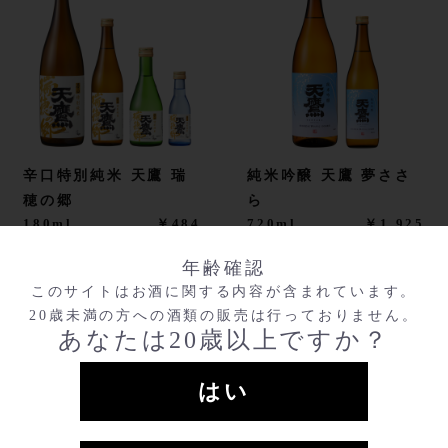
辛口特別純米 天鷹 瑞
純米吟醸 天鷹 夢ささ
穂の郷
ら
180ml
￥484
720ml
￥1,925
300ml
￥715
720ml（包装あ
￥2,145
年齢確認
720ml
￥1,595
り）
このサイトはお酒に関する内容が含まれています。
720ml（包装あ
￥1,815
1800ml
￥3,850
20歳未満の方への酒類の販売は行っておりません。
り）
1800ml（包装
￥4,070
あなたは20歳以上ですか？
1800ml
￥3,190
あり）
1800ml（包装
￥3,410
あり）
はい