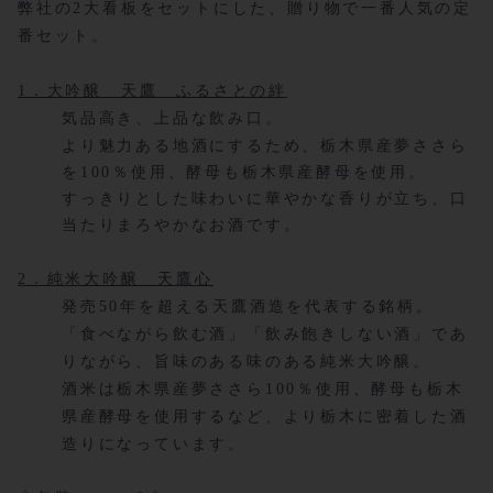
弊社の2大看板をセットにした、贈り物で一番人気の定
番セット。
1．大吟醸 天鷹 ふるさとの絆
気品高き、上品な飲み口。
より魅力ある地酒にするため、栃木県産夢ささら
を100％使用、酵母も栃木県産酵母を使用。
すっきりとした味わいに華やかな香りが立ち、口
当たりまろやかなお酒です。
2．純米大吟醸 天鷹心
発売50年を超える天鷹酒造を代表する銘柄。
「食べながら飲む酒」「飲み飽きしない酒」であ
りながら、旨味のある味のある純米大吟醸。
酒米は栃木県産夢ささら100％使用、酵母も栃木
県産酵母を使用するなど、より栃木に密着した酒
造りになっています。