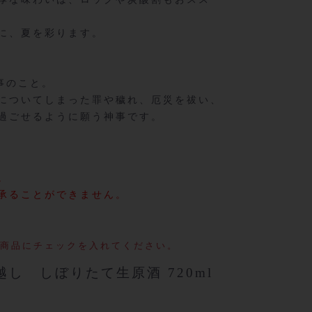
に、夏を彩ります。
事のこと。
についてしまった罪や穢れ、厄災を祓い、
過ごせるように願う神事です。
。
承ることができません。
商品にチェックを入れてください。
し しぼりたて生原酒 720ml