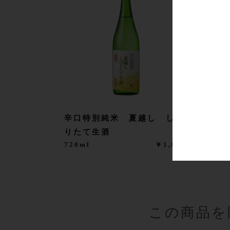
辛口特別純米 夏越し しぼ
りたて生酒
720ml
￥1,815
この商品を