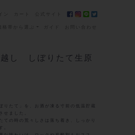
イン
カート
公式サイト
価格帯から選ぶ
ガイド
お問い合わせ
夏越し しぼりたて生原
ぼりたて」を、お酒が凍る寸前の低温貯蔵
させました。
たての時の荒々しさは落ち着き、しっかり
す。
厚な味わいは、ロックや炭酸割もおスス