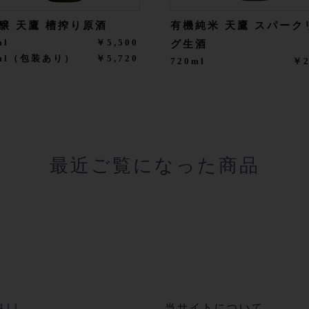
醸 天鷹 槽搾り原酒
有機純米 天鷹 スパーク
ml
￥5,500
グ生酒
0ml（包装あり）
￥5,720
720ml
￥2
最近ご覧になった商品
411
当サイトについて