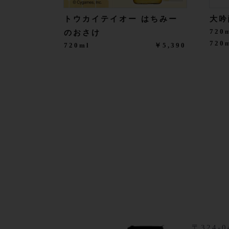
トウカイテイオー はちみー
大吟
720
のおさけ
72
720ml
￥5,390
〒324-0