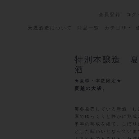
会員登録
ログ
天鷹酒造について
商品一覧
カテゴリ
特別本醸造 
酒
★夏季・本数限定★
夏越の大祓。
毎冬発売している新酒「し
庫でゆっくりと静かに熟成
半年の熟成を経て、しぼり
とした味わいとなっていま
まろやかでとろりとした濃