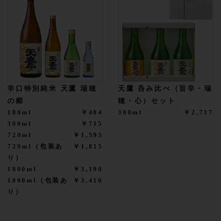
辛口特別純米 天鷹 瑞穂
天鷹 呑み比べ（旨辛・瑞
の郷
穂・心）セット
180ml
￥484
300ml
￥2,717
300ml
￥715
720ml
￥1,595
720ml（包装あ
￥1,815
り）
1800ml
￥3,190
1800ml（包装あ
￥3,410
り）