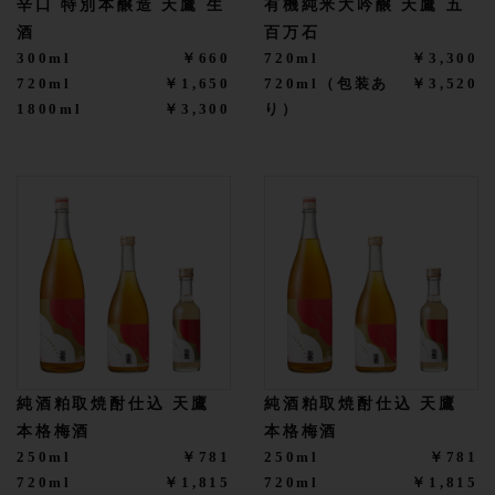
辛口 特別本醸造 天鷹 生
有機純米大吟醸 天鷹 五
酒
百万石
300ml
￥660
720ml
￥3,300
720ml
￥1,650
720ml（包装あ
￥3,520
1800ml
￥3,300
り）
純酒粕取焼酎仕込 天鷹
純酒粕取焼酎仕込 天鷹
本格梅酒
本格梅酒
250ml
￥781
250ml
￥781
720ml
￥1,815
720ml
￥1,815