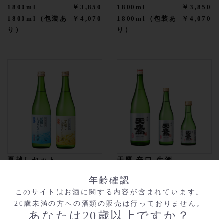
1800ml
￥3,850
1800ml
￥3,850
1800ml（包装あ
￥4,070
1800ml（包装あ
￥4,070
り）
り）
夏越しセット
天鷹 辛口 生酒
720ml
￥3,685
1800ml
￥2,970
年齢確認
★夏季・本数限定★
720ml
￥1,485
このサイトはお酒に関する内容が含まれています。
300ml
￥594
20歳未満の方への酒類の販売は行っておりません。
◇6月19日発売◇
あなたは20歳以上ですか？