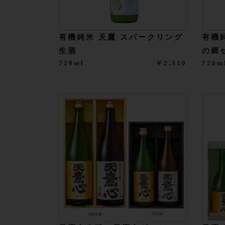
有機純米 天鷹 スパークリング
有機
生酒
の郷
720ml
￥2,310
720m