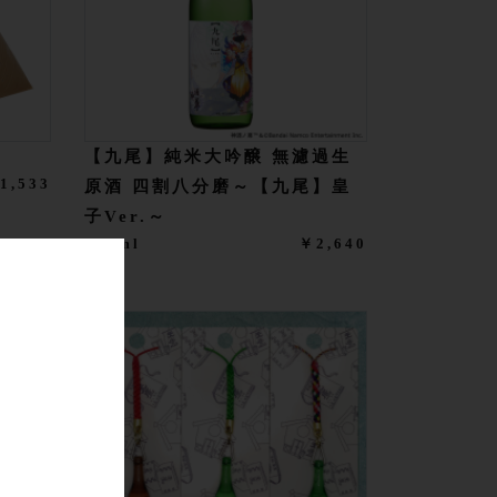
【九尾】純米大吟醸 無濾過生
1,533
原酒 四割八分磨～【九尾】皇
子Ver.～
720ml
￥2,640