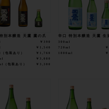
 特別本醸造 天鷹 鷹の爪
辛口 特別本醸造 天鷹 生
l
￥390
300ml
l
￥1,540
720ml
￥
ml（包装あり）
￥1,760
1800ml
￥
ml
￥3,080
0ml（包装あり）
￥3,300