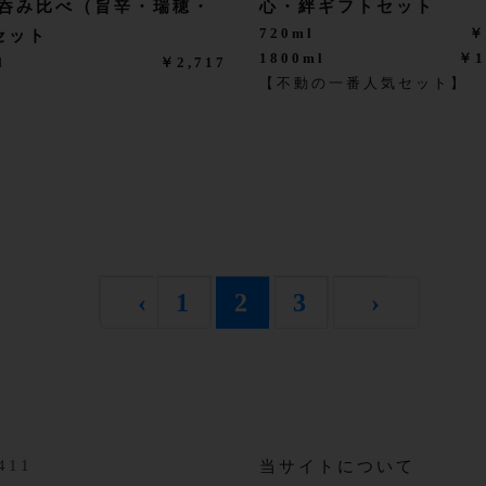
 呑み比べ（旨辛・瑞穂・
心・絆ギフトセット
720ml
￥
セット
1800ml
￥1
l
￥2,717
【不動の一番人気セット】
‹
1
2
3
›
411
当サイトについて