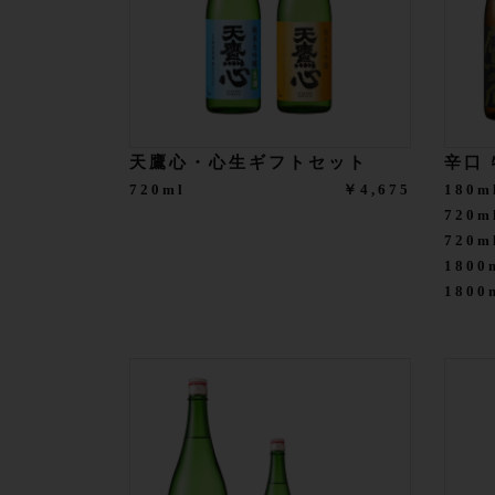
天鷹心・心生ギフトセット
辛口
720ml
￥4,675
180m
720m
720
1800
180