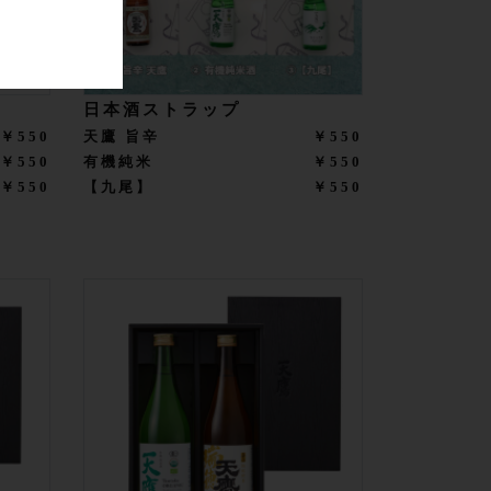
日本酒ストラップ
￥550
天鷹 旨辛
￥550
￥550
有機純米
￥550
￥550
【九尾】
￥550