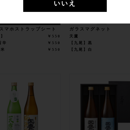
いいえ
 スマホストラップシート
ガラスマグネット
尾】
￥550
天鷹
旨辛
￥550
【九尾】黒
純米
￥550
【九尾】白