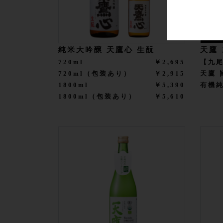
純米大吟醸 天鷹心 生酛
天鷹
720ml
￥2,695
【九
720ml（包装あり）
￥2,915
天鷹 
1800ml
￥5,390
有機
1800ml（包装あり）
￥5,610