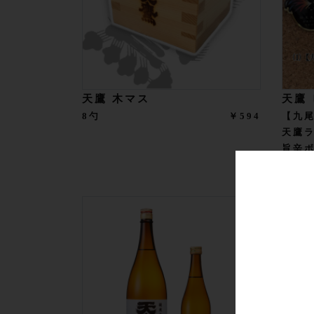
天鷹 木マス
天鷹
8勺
￥594
【九
天鷹
旨辛