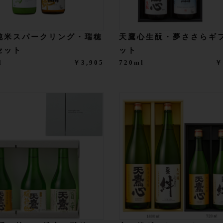
純米スパークリング・瑞穂
天鷹心生酛・夢ささらギ
セット
ット
l
￥3,905
720ml
￥