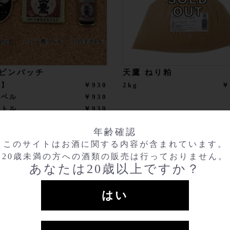
OUT
 ピンバッチ
天鷹 ねり粕
尾】
￥930
2kg
￥
ラベル
￥930
ボトル
￥930
年齢確認
このサイトはお酒に関する内容が含まれています。
20歳未満の方への酒類の販売は行っておりません。
あなたは20歳以上ですか？
はい