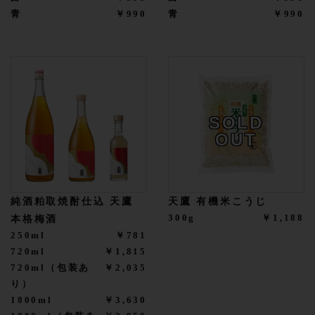
青
￥990
青
￥990
SOLD
OUT
純酒粕取焼酎仕込 天鷹
天鷹 有機米こうじ
300g
￥1,188
本格梅酒
250ml
￥781
720ml
￥1,815
720ml（包装あ
￥2,035
り）
1800ml
￥3,630