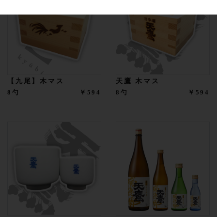
【九尾】木マス
天鷹 木マス
8勺
￥594
8勺
￥594