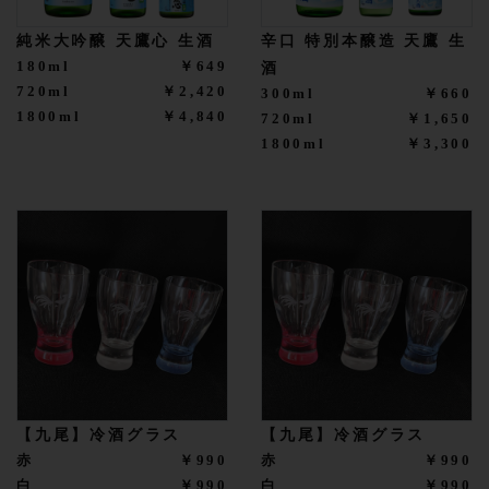
純米大吟醸 天鷹心 生酒
辛口 特別本醸造 天鷹 生
180ml
￥649
酒
720ml
￥2,420
300ml
￥660
1800ml
￥4,840
720ml
￥1,650
1800ml
￥3,300
【九尾】冷酒グラス
【九尾】冷酒グラス
赤
￥990
赤
￥990
白
￥990
白
￥990