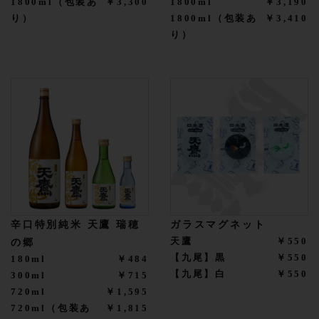
1800ml（包装あ
￥3,300
1800ml
￥3,190
り）
1800ml（包装あ
￥3,410
り）
辛口特別純米 天鷹 瑞穂
ガラスマグネット
天鷹
￥550
の郷
【九尾】黒
￥550
180ml
￥484
【九尾】白
￥550
300ml
￥715
720ml
￥1,595
720ml（包装あ
￥1,815