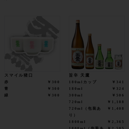
スマイル猪口
旨辛 天鷹
赤
￥300
180mlカップ
￥341
青
￥300
180ml
￥324
緑
￥300
300ml
￥506
720ml
￥1,188
720ml（包装あ
￥1,408
り）
1800ml
￥2,365
1800ml（包装あ
￥2,585