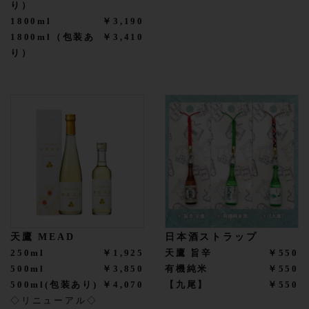
り）
1800ml
￥3,190
1800ml（包装あ
￥3,410
り）
天鷹 MEAD
日本酒ストラップ
250ml
￥1,925
天鷹 旨辛
￥550
500ml
￥3,850
有機純米
￥550
500ml(包装あり)
￥4,070
【九尾】
￥550
◇リニューアル◇