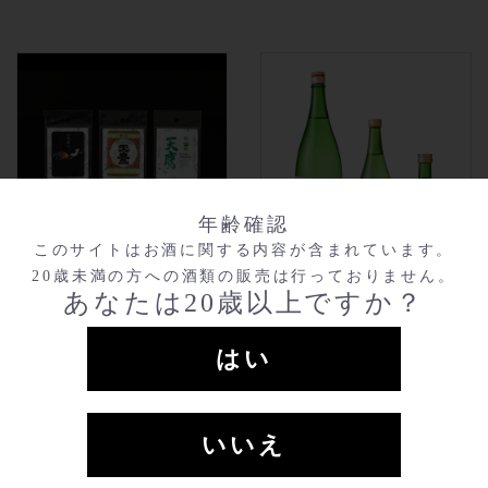
年齢確認
このサイトはお酒に関する内容が含まれています。
20歳未満の方への酒類の販売は行っておりません。
天鷹 スマホストラップシ
辛口 特別本醸造 天鷹 生
あなたは20歳以上ですか？
ート
酒
【九尾】
￥550
300ml
￥660
はい
天鷹 旨辛
￥550
720ml
￥1,650
有機純米
￥550
1800ml
￥3,300
いいえ