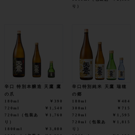
り）
辛口 特別本醸造 天鷹 鷹
辛口特別純米 天鷹 瑞穂
の爪
の郷
180ml
￥390
180ml
￥484
720ml
￥1,540
300ml
￥715
720ml（包装あ
￥1,760
720ml
￥1,595
り）
720ml（包装あ
￥1,815
1800ml
￥3,080
り）