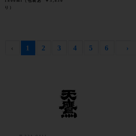
1800ml（包装あ
￥3,850
り）
‹
1
2
3
4
5
6
›