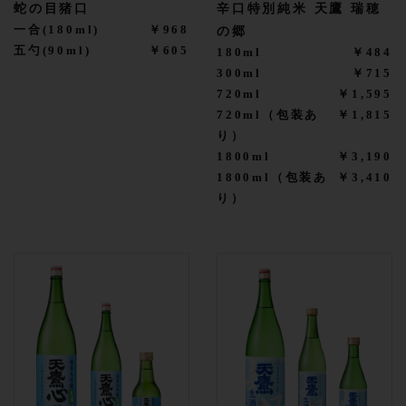
蛇の目猪口
辛口特別純米 天鷹 瑞穂
一合(180ml)
￥968
の郷
五勺(90ml)
￥605
180ml
￥484
300ml
￥715
720ml
￥1,595
720ml（包装あ
￥1,815
り）
1800ml
￥3,190
1800ml（包装あ
￥3,410
り）