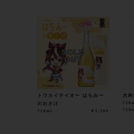
SOLD
OUT
トウカイテイオー はちみー
大吟
720
のおさけ
72
720ml
￥5,390