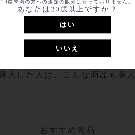
20歳未満の方への酒類の販売は行っておりません。
あなたは20歳以上ですか？
関連商品
はい
いいえ
購入した人は、こんな商品も購
おすすめ商品