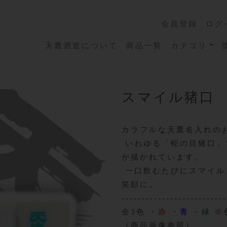
会員登録
ログ
天鷹酒造について
商品一覧
カテゴリ
スマイル猪口
カラフルな天鷹名入れの
いわゆる「蛇の目猪口」
が描かれています。
一口飲むたびにスマイル
笑顔に。
-------------------------
全3色 ・
赤
・
青
・
緑
※
（商品画像参照）