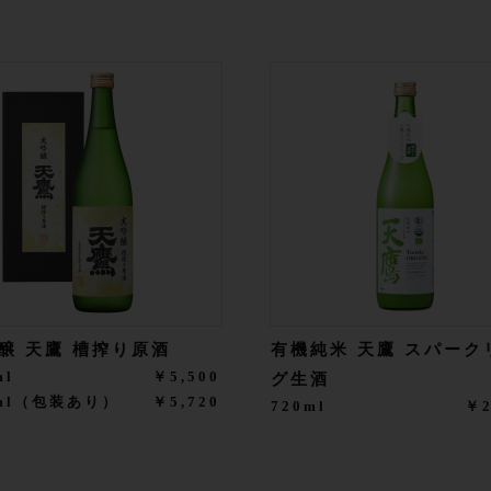
醸 天鷹 槽搾り原酒
有機純米 天鷹 スパーク
ml
￥5,500
グ生酒
0ml（包装あり）
￥5,720
720ml
￥2