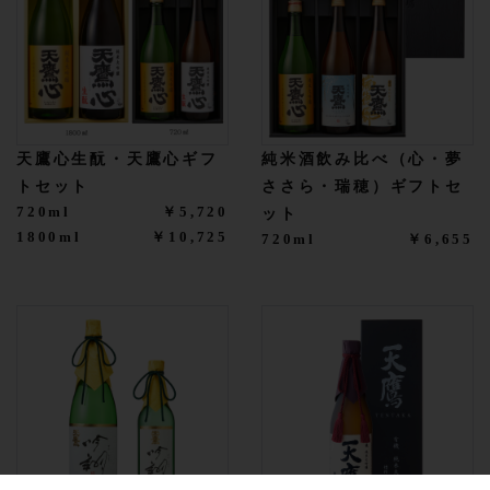
天鷹心生酛・天鷹心ギフ
純米酒飲み比べ（心・夢
トセット
ささら・瑞穂）ギフトセ
720ml
￥5,720
ット
1800ml
￥10,725
720ml
￥6,655