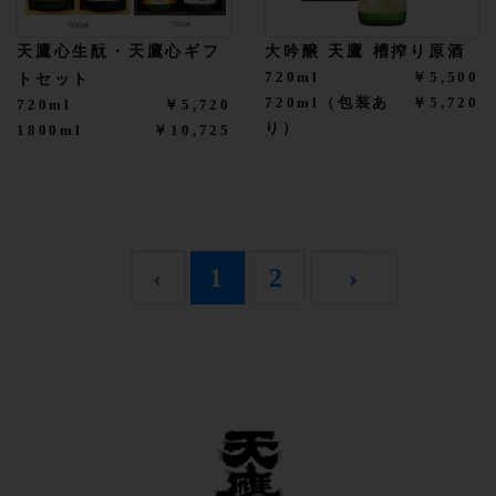
天鷹心生酛・天鷹心ギフ
大吟醸 天鷹 槽搾り原酒
720ml
￥5,500
トセット
720ml（包装あ
￥5,720
720ml
￥5,720
り）
1800ml
￥10,725
‹
1
2
›