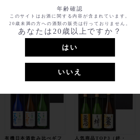
年齢確認
純米大吟醸 天鷹吟翔
有機純米大吟醸 天鷹 槽
このサイトはお酒に関する内容が含まれています。
720ml
￥9,900
搾り原酒
20歳未満の方への酒類の販売は行っておりません。
720ml（包装あ
￥10,120
720ml
￥13,200
あなたは20歳以上ですか？
り）
720ml（包装あ
￥13,420
1800ml
￥19,800
り）
はい
1800ml（包装あ
￥20,020
り）
いいえ
有機日本酒飲み比べギフ
人気商品TOP3（絆・