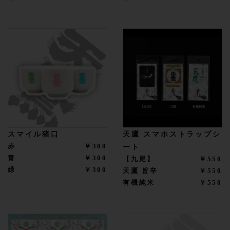
スマイル猪口
天鷹 スマホストラップシ
赤
￥300
ート
青
￥300
【九尾】
￥550
緑
￥300
天鷹 旨辛
￥550
有機純米
￥550