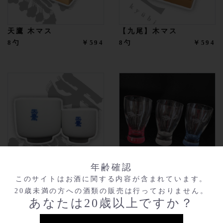
天鷹 木マス
【九尾】木マス
8勺
￥594
8勺
￥594
年齢確認
蛇の目猪口
【九尾】冷酒グラス
このサイトはお酒に関する内容が含まれています。
一合(180ml)
￥968
赤
￥990
20歳未満の方への酒類の販売は行っておりません。
五勺(90ml)
￥605
白
￥990
あなたは20歳以上ですか？
青
￥990