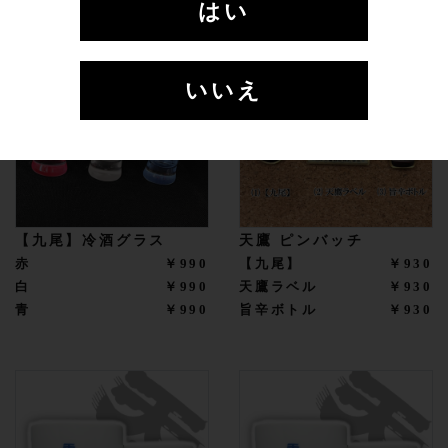
はい
いいえ
【九尾】冷酒グラス
天鷹 ピンバッチ
赤
￥990
【九尾】
￥930
白
￥990
天鷹ラベル
￥930
青
￥990
旨辛ボトル
￥930