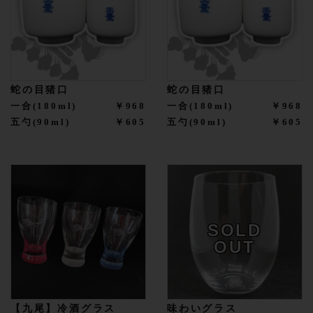
蛇の目猪口
蛇の目猪口
一合(180ml)
￥968
一合(180ml)
￥968
五勺(90ml)
￥605
五勺(90ml)
￥605
SOLD
OUT
【九尾】冷酒グラス
味わいグラス