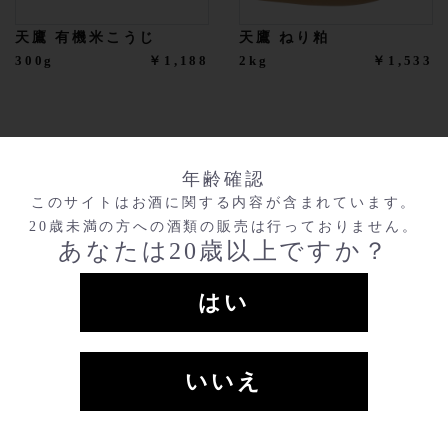
天鷹 有機米こうじ
天鷹 ねり粕
300g
￥1,188
2kg
￥1,533
年齢確認
このサイトはお酒に関する内容が含まれています。
20歳未満の方への酒類の販売は行っておりません。
あなたは20歳以上ですか？
はい
いいえ
〒324-0411
栃木県大田原市蛭畑2166
TEL 0287-98-2107