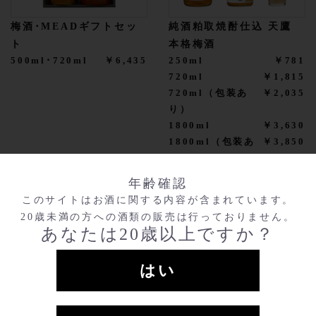
梅酒･MEADギフトセッ
純酒粕取焼酎仕込 天鷹
ト
本格梅酒
500ml･720ml
￥6,435
250ml
￥781
720ml
￥1,815
720ml（包装あ
￥2,035
り）
1800ml
￥3,630
1800ml（包装あ
￥3,850
り）
年齢確認
このサイトはお酒に関する内容が含まれています。
20歳未満の方への酒類の販売は行っておりません。
あなたは20歳以上ですか？
はい