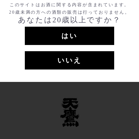
このサイトはお酒に関する内容が含まれています。
20歳未満の方への酒類の販売は行っておりません。
あなたは20歳以上ですか？
辛口生酒･特別純米生酒
天鷹 呑み比べ（旨辛・瑞
セット
穂・心）セット
はい
1800ml
￥6,380
300ml
￥2,717
720ml
￥3,190
いいえ