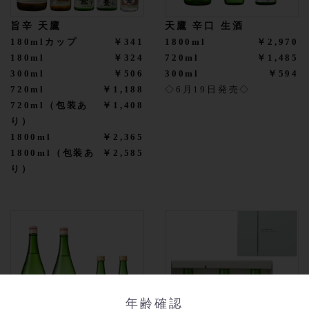
旨辛 天鷹
天鷹 辛口 生酒
180mlカップ
￥341
1800ml
￥2,970
180ml
￥324
720ml
￥1,485
300ml
￥506
300ml
￥594
720ml
￥1,188
◇6月19日発売◇
720ml（包装あ
￥1,408
り）
1800ml
￥2,365
1800ml（包装あ
￥2,585
り）
年齢確認