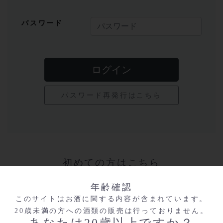
パスワード
パスワード再発行はこちら
初めての方はこちら
年齢確認
会員登録をすると、次回よりお名前や住所などを
このサイトはお酒に関する内容が含まれています。
入力することなくスムーズにお買い物をお楽しみ
20歳未満の方への酒類の販売は行っておりません。
いただけます。
あなたは20歳以上ですか？