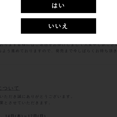
はい
のお知らせ
顧いただき誠にありがとうございます。
いいえ
しております「天鷹 新酒粕」ですが、今年は準備等の遅れに
おります皆様にはご迷惑をお掛けしまして大変申し訳ござ
るよう進めておりますので、発売まで今しばらくお待ち頂
について
いただき誠にありがとうございます。
業とさせていただきます。
)、14日(木)～17日(日)