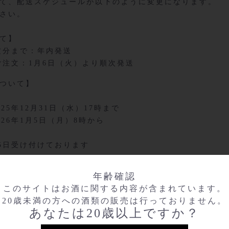
て、配送スケジュールが以下のように変更になります。
さい。
て】
定分まで：年内発送
ご注文：1月6日（火）より順次発送
ついて】
年12月31日（水）17時まで
6年1月5日（月）8時から
5日受け付けております
年齢確認
せにつきましては、1月6日(火)より順次ご回答させて頂き
このサイトはお酒に関する内容が含まれています。
ます。
20歳未満の方への酒類の販売は行っておりません。
あなたは20歳以上ですか？