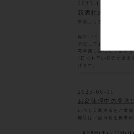
2025-11-04
新酒粕の発売延期
平素より天鷹酒造をご愛
毎年11月上旬に発売を
予定しております。
毎年楽しみにして頂きて
1日でも早い発売が出来
げます。
2025-08-01
お盆休暇中の発送
いつも天鷹酒造をご愛顧
弊社は下記日程を夏季休
・8月9日(土)～
11日(月