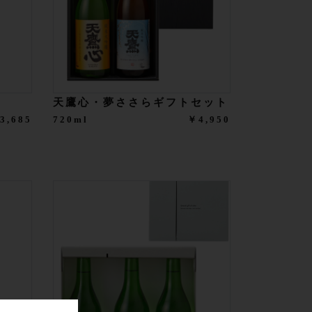
天鷹心・夢ささらギフトセット
3,685
720ml
￥4,950