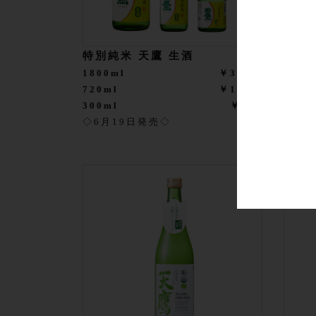
特別純米 天鷹 生酒
夏越
1800ml
￥3,410
720m
720ml
￥1,705
★夏
300ml
￥682
◇6月19日発売◇