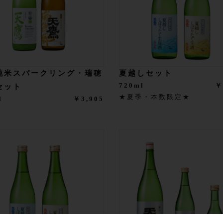
純米スパークリング・瑞穂
夏越しセット
720ml
￥
セット
★夏季・本数限定★
l
￥3,905