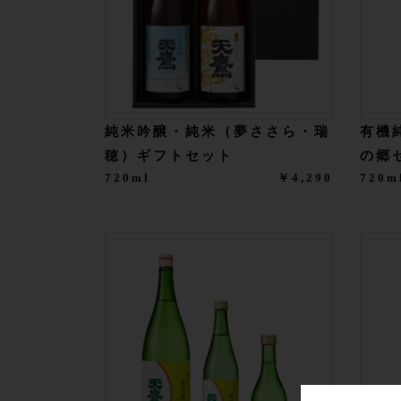
純米吟醸・純米（夢ささら・瑞
有機
穂）ギフトセット
の郷
720ml
￥4,290
720m