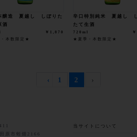
本醸造 夏越し しぼりた
辛口特別純米 夏越し 
原酒
たて生酒
l
￥1,870
720ml
￥
季・本数限定★
★夏季・本数限定★
‹
1
2
›
411
当サイトについて
田原市蛭畑2166