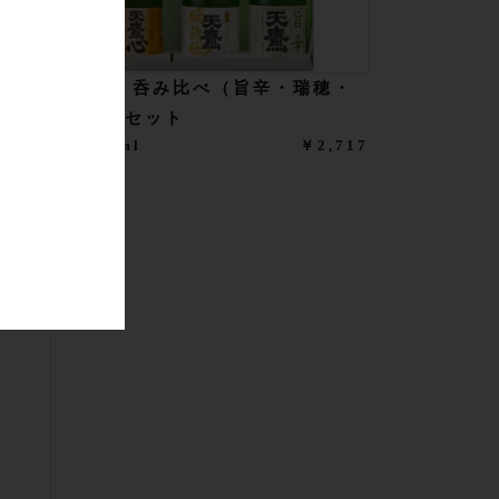
天鷹 呑み比べ（旨辛・瑞穂・
2,970
心）セット
1,485
300ml
￥2,717
￥594