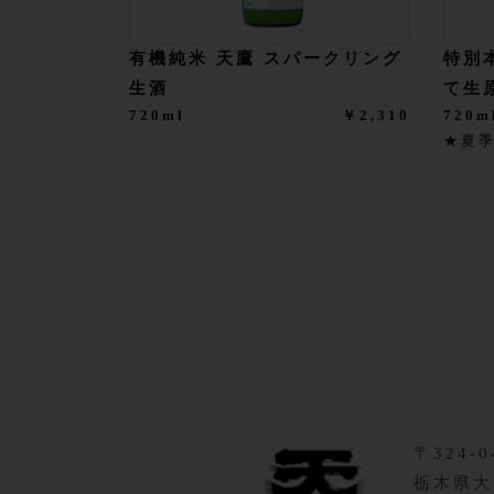
有機純米 天鷹 スパークリング
特別
生酒
て生
720ml
￥2,310
720m
★夏
〒324-0
栃木県大