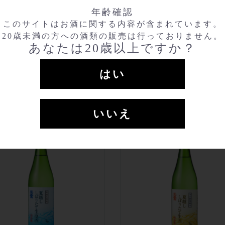
年齢確認
このサイトはお酒に関する内容が含まれています。
20歳未満の方への酒類の販売は行っておりません。
しセット
天鷹 辛口 生酒
あなたは20歳以上ですか？
l
￥3,685
1800ml
￥
季・本数限定★
720ml
￥
はい
300ml
◇6月19日発売◇
いいえ